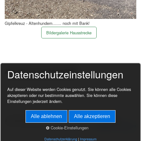
Gipfelkreuz - Altenhundem....... noch mit Bank!
Bildergalerie Hausstrecke
Datenschutzeinstellungen
Aktualisiert am: 28.06.2026
Auf dieser Website werden Cookies genutzt. Sie können alle Cookies
akzeptieren oder nur bestimmte auswählen. Sie können diese
Einstellungen jederzeit ändern.
Alle ablehnen
Alle akzeptieren
© 2026 Homepage der Familie Block - Webdesigner: Helmut Block
Startseite
Impressum
Cookie-Einstellungen
Datenschutzerklärung
|
Impressum