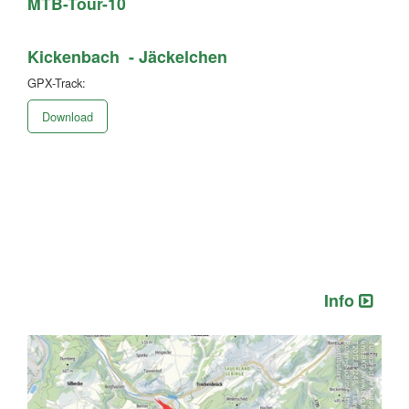
MTB-Tour-10
Kickenbach - Jäckelchen
GPX-Track:
Download
Info