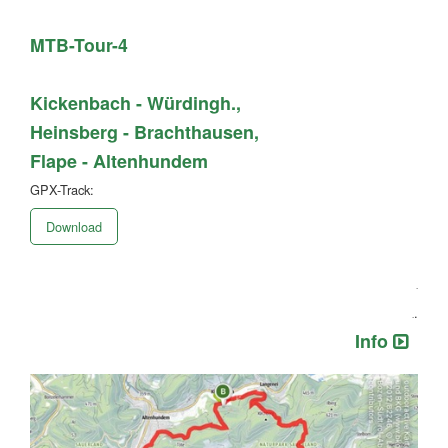
MTB-Tour-4
Kickenbach - Würdingh.,
Heinsberg - Brachthausen,
Flape - Altenhundem
GPX-Track:
Download
.
.
.
Info